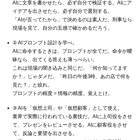
AIに文章を書かせたら、必ず自分で検証する。AIにア
イデアを出させたら、必ず自分で選別する。
「AIが言ってたから」で決めるのは素人だ。
刑事なら
現場を見て、自分の五感で確かめるだろう。
② AIプロンプト設計を学べ。
AIに命令するときは、プロンプトが全てだ。命令が曖
昧なら、出てくる答えも薄っぺらい。
これは現場の聞き込みと同じだ。「何か知ってます
か？」じゃダメだ。「昨日の午後3時、あの店で何を
見た？」と絞れ。
プロンプトの精度 = 情報の精度。
覚えとけ。
③ AIを「仮想上司」や「仮想顧客」として使え。
業界で実際に行われている裏技だ。AIに上司役をさせ
て、プレゼンをレビューさせる。AIに顧客役をさせ
て、反論と要望を出させる。