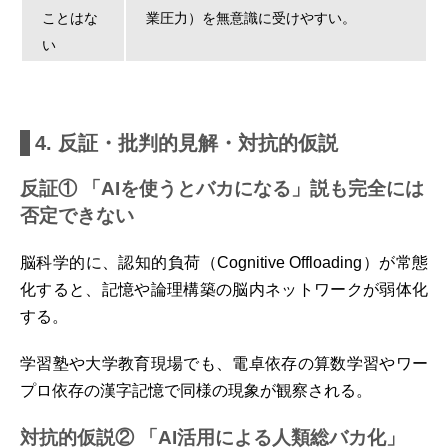
ことはな
業圧力）を無意識に受けやすい。
い
4. 反証・批判的見解・対抗的仮説
反証① 「AIを使うとバカになる」説も完全には
否定できない
脳科学的に、認知的負荷（Cognitive Offloading）が常態
化すると、記憶や論理構築の脳内ネットワークが弱体化
する。
学習塾や大学教育現場でも、電卓依存の算数学習やワー
プロ依存の漢字記憶で同様の現象が観察される。
対抗的仮説② 「AI活用による人類総バカ化」