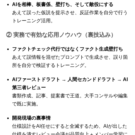
AIを相棒、板書係、壁打ち、そして敵役にする
あえて誤った仮説を提示させ、反証作業を自分で行う
トレーニング活用。
② 実務で有効な応用ノウハウ（裏技込み）
ファクトチェック代行ではなくファクト生成壁打ち
あえて誤情報を混ぜたプロンプトで生成させ、誤り箇
所を自分で検証するトレーニング。
AIファーストドラフト → 人間セカンドドラフト → AI
第三者レビュー
書類作成、記事、提案書で王道。大手コンサルや編集
で既に実施。
開発現場の裏事情
仕様設計をAI任せにすると全滅するため、AIが出した
仕様を潰すレビュー会議が品質向上＋メンバー学習に