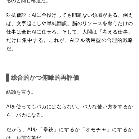
るのと同じ構造だ。
対抗仮説：
AIに全投げしても問題ない領域がある。例え
ば、文字起こしや単純翻訳。
脳のリソースを奪うだけの
仕事は全部AIに任せろ。
そして、人間は「考える仕事」
だけに集中する。これが、AIフル活用型の合理的戦略
だ。
総合的かつ俯瞰的再評価
結論を言う。
AIを使ってもバカにはならない。バカな使い方をするか
ら、バカになる。
だから、AIを「拳銃」にするか「オモチャ」にするか
は、お前次第だ。