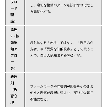
フロ
し、適切な協働パターンを設計すればむし
ード
ろ高度化する。
理
論）
原理
2（拡
張認
AIを単なる「外注」ではなく、「思考の伴
知ア
走者」や「異質な知的視点」として扱うこ
プロ
とで、自己の認知限界を突破可能。
ー
チ）
経験
則
フレームワークや辞書的AI回答をそのまま
（教
使うと理解が表層に留まり、実務では応用
育心
不能になる。
理