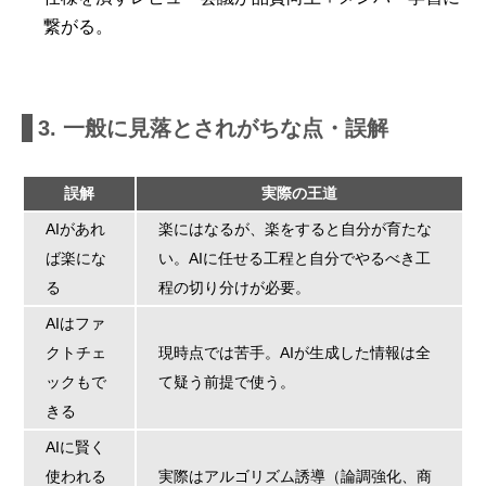
繋がる。
3. 一般に見落とされがちな点・誤解
誤解
実際の王道
AIがあれ
楽にはなるが、楽をすると自分が育たな
ば楽にな
い。AIに任せる工程と自分でやるべき工
る
程の切り分けが必要。
AIはファ
クトチェ
現時点では苦手。AIが生成した情報は全
ックもで
て疑う前提で使う。
きる
AIに賢く
使われる
実際はアルゴリズム誘導（論調強化、商