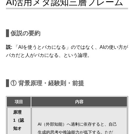
AI活用メタ認知三層フレーム
仮説の要約
説:
「AIを使うとバカになる」のではなく、AIの使い方が
バカだと人がバカになる、という論理。
① 背景原理・経験則・前提
項目
内容
原理
1（認
AI（外部知能）へ過剰に依存すると、自己
知オ
生成的思考や推論能力が低下する。ただ