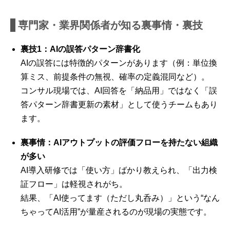
専門家・業界関係者が知る裏事情・裏技
裏技1：AIの誤答パターン辞書化
AIの誤答には特徴的パターンがあります（例：単位換
算ミス、前提条件の無視、確率の定義混同など）。
コンサル現場では、AI回答を「納品用」ではなく「誤
答パターン辞書更新の素材」として使うチームもあり
ます。
裏事情：AIアウトプットの評価フローを持たない組織
が多い
AI導入研修では「使い方」ばかり教えられ、「出力検
証フロー」は軽視されがち。
結果、「AI使ってます（ただし丸呑み）」という“なん
ちゃってAI活用”が量産されるのが現場の実態です。