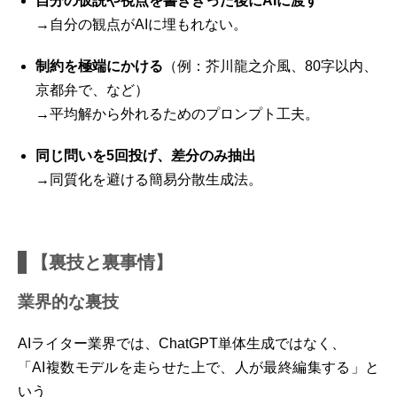
自分の仮説や視点を書ききった後にAIに渡す
→自分の観点がAIに埋もれない。
制約を極端にかける
（例：芥川龍之介風、80字以内、
京都弁で、など）
→平均解から外れるためのプロンプト工夫。
同じ問いを5回投げ、差分のみ抽出
→同質化を避ける簡易分散生成法。
【裏技と裏事情】
業界的な裏技
AIライター業界では、ChatGPT単体生成ではなく、
「AI複数モデルを走らせた上で、人が最終編集する」と
いう