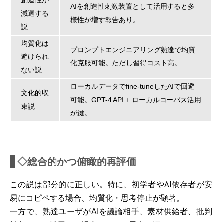
AIを創造性刺激装置として活用すると多
減退する
様性が増す報告あり。
説
均質化は
プロンプトエンジニアリング熟達で均質
避けられ
化克服可能。ただし習得コスト高。
ない説
ローカルデータでfine-tuneしたAIで回避
文化的収
可能。GPT-4 API + ローカルコーパス活用
束説
が鍵。
◇総合的かつ俯瞰的再評価
この説は部分的に正しい。特に、初学者やAI依存者が安
易にコピペする場合、均質化・思考停止が顕著。
一方で、熟達ユーザがAIを議論相手、素材供給者、批判