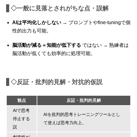
◇一般に見落とされがちな点・誤解
AIは平均化しかしない
→ プロンプトやfine-tuningで個
性的出力も可能。
脳活動が減る = 知能が低下する
ではない → 熟練者は
脳活動が低くても効率的に処理可能。
◇反証・批判的見解・対抗的仮説
観点
反証・批判的見解
AIで思考
AIを批判的思考トレーニングツールとし
停止する
て使えば思考力向上。
説
創造性が