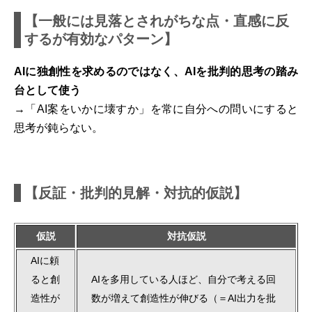
【一般には見落とされがちな点・直感に反
するが有効なパターン】
AIに独創性を求めるのではなく、AIを批判的思考の踏み
台として使う
→「AI案をいかに壊すか」を常に自分への問いにすると
思考が鈍らない。
【反証・批判的見解・対抗的仮説】
仮説
対抗仮説
AIに頼
ると創
AIを多用している人ほど、自分で考える回
造性が
数が増えて創造性が伸びる（＝AI出力を批