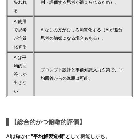
失われ
判・評価する思考が鍛えられるため）。
る
AI使用
で思考
AIなしの方がむしろ均質化する（AIが差分
が均質
思考の触媒になる場合もある）。
化する
AIは平
均的回
プロンプト設計と事前知識入力次第で、平
答しか
均回答からの逸脱は可能。
出さな
い
【総合的かつ俯瞰的評価】
AIは確かに
“平均解製造機”
として機能しがち。