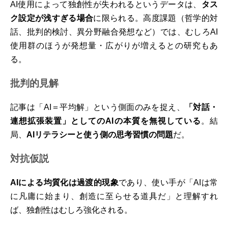
AI使用によって独創性が失われるというデータは、
タス
ク設定が浅すぎる場合
に限られる。高度課題（哲学的対
話、批判的検討、異分野融合発想など）では、むしろAI
使用群のほうが発想量・広がりが増えるとの研究もあ
る。
批判的見解
記事は「AI＝平均解」という側面のみを捉え、
「対話・
連想拡張装置」としてのAIの本質を無視している
。結
局、
AIリテラシーと使う側の思考習慣の問題
だ。
対抗仮説
AIによる均質化は過渡的現象
であり、使い手が「AIは常
に凡庸に始まり、創造に至らせる道具だ」と理解すれ
ば、独創性はむしろ強化される。