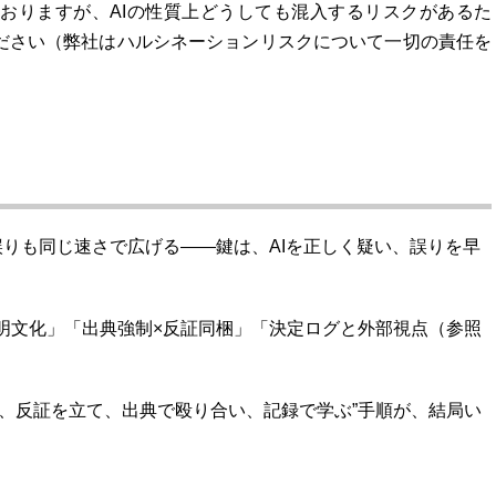
おりますが、AIの性質上どうしても混入するリスクがあるた
ださい（弊社はハルシネーションリスクについて一切の責任を
、誤りも同じ速さで広げる――鍵は、AIを正しく疑い、誤りを早
明文化」「出典強制×反証同梱」「決定ログと外部視点（参照
し、反証を立て、出典で殴り合い、記録で学ぶ”手順が、結局い