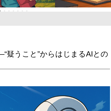
●
●
●
●
●
●
●
―“疑うこと”からはじまるAIとの