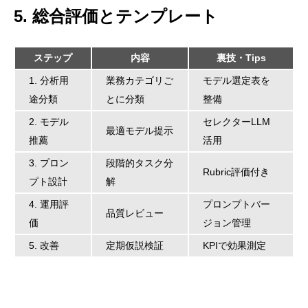
5. 総合評価とテンプレート
ステップ
内容
裏技・Tips
1. 分析用
業務カテゴリご
モデル選定表を
途分類
とに分類
整備
2. モデル
セレクターLLM
最適モデル提示
推薦
活用
3. プロン
段階的タスク分
Rubric評価付き
プト設計
解
4. 運用評
プロンプトバー
品質レビュー
価
ジョン管理
5. 改善
定期仮説検証
KPIで効果測定