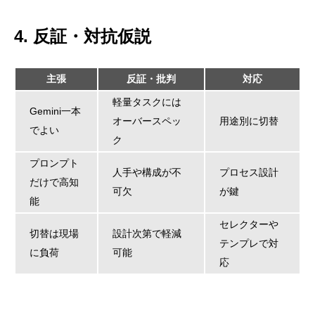
4. 反証・対抗仮説
主張
反証・批判
対応
軽量タスクには
Gemini一本
オーバースペッ
用途別に切替
でよい
ク
プロンプト
人手や構成が不
プロセス設計
だけで高知
可欠
が鍵
能
セレクターや
切替は現場
設計次第で軽減
テンプレで対
に負荷
可能
応