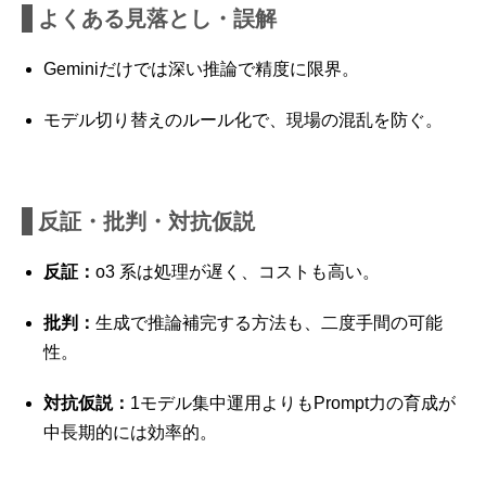
よくある見落とし・誤解
Geminiだけでは深い推論で精度に限界。
モデル切り替えのルール化で、現場の混乱を防ぐ。
反証・批判・対抗仮説
反証：
o3 系は処理が遅く、コストも高い。
批判：
生成で推論補完する方法も、二度手間の可能
性。
対抗仮説：
1モデル集中運用よりもPrompt力の育成が
中長期的には効率的。