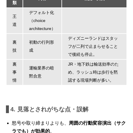
類
デフォルト化
王
（choice
道
architecture）
ディズニーランドはスタッ
裏
初動の行列形
フが二列で止まらせること
技
成
で後続も停止。
裏
JR・地下鉄は輸送効率のた
運輸業界の暗
事
め、ラッシュ時は歩行を黙
黙合意
情
認する現場判断が多い。
4. 見落とされがちな点・誤解
怒号や取り締まりよりも、
周囲の行動変容演出（サク
ラでも）が効果的
。