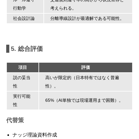
行動学
考えられる。
社会設計論
分離導線設計が最適解である可能性。
5. 総合評価
項目
評価
説の妥当
高いが限定的（日本特有ではなく普遍
性
性）。
実行可能
65%（AI単独では現場運用まで困難）。
性
代替策
ナッジ理論資料作成