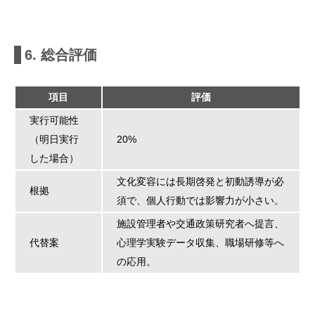
6. 総合評価
項目
評価
実行可能性
（明日実行
20%
した場合）
文化変容には長期啓発と初動誘導が必
根拠
須で、個人行動では影響力が小さい。
施設管理者や交通政策研究者へ提言、
代替案
心理学実験データ収集、職場研修等へ
の応用。