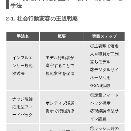
手法
2-1. 社会行動変容の王道戦略
手法名
概要
実践ステップ
①主要駅で著名
人や職員が二列
インフルエ
モデル行動者が
立ちモデル
ンサー規範
遵守することで
②デジタルサイ
浸透法
規範変容を促進
ネージ活用
③SNS拡散
①定量フィード
ナッジ理論
ポジティブ帰属
バック掲示
応用型フィ
提示で行動誘導
②視線誘導型サ
ードバック
イン設置
①ラッシュ時の