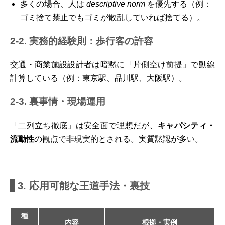
多くの場合、人は
descriptive norm
を優先する（例：
ゴミ捨て禁止でもゴミが散乱していれば捨てる）。
2-2. 実務的経験則：歩行客の許容
交通・商業施設設計者は暗黙に「片側空け前提」で動線
計算している（例：東京駅、品川駅、大阪駅）。
2-3. 裏事情・現場運用
「二列立ち徹底」は安全面で理想だが、
キャパシティ・
流動性
の観点で非現実的とされる。実質黙認が多い。
3. 応用可能な王道手法・裏技
種
内容
根拠・実例