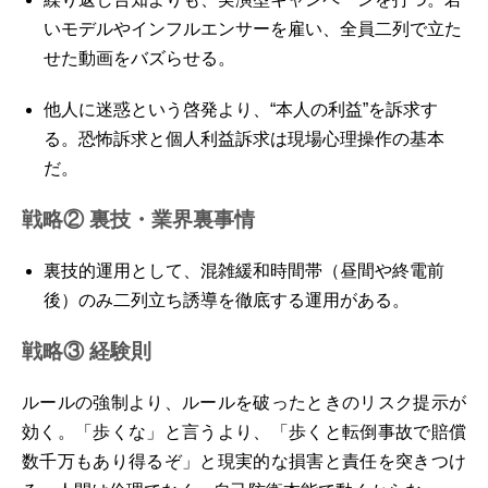
いモデルやインフルエンサーを雇い、全員二列で立た
せた動画をバズらせる。
他人に迷惑という啓発より、“本人の利益”を訴求す
る。恐怖訴求と個人利益訴求は現場心理操作の基本
だ。
戦略② 裏技・業界裏事情
裏技的運用として、混雑緩和時間帯（昼間や終電前
後）のみ二列立ち誘導を徹底する運用がある。
戦略③ 経験則
ルールの強制より、ルールを破ったときのリスク提示が
効く。「歩くな」と言うより、
「歩くと転倒事故で賠償
数千万もあり得るぞ」
と現実的な損害と責任を突きつけ