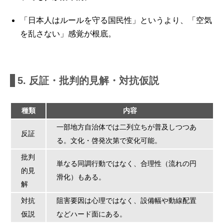
「日本人はルールを守る国民性」というより、「空気
を乱さない」感覚が根底。
5. 反証・批判的見解・対抗仮説
種類
内容
一部地方自治体では二列立ちが普及しつつあ
反証
る。文化・啓発次第で変化可能。
批判
単なる同調行動ではなく、合理性（流れの円
的見
滑化）もある。
解
対抗
阻害要因は心理ではなく、設備幅や動線配置
仮説
などハード面にある。