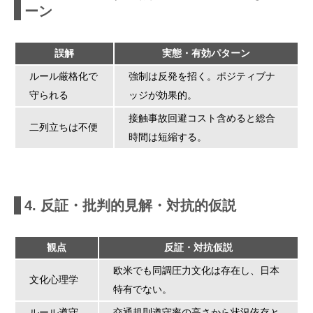
ーン
誤解
実態・有効パターン
ルール厳格化で
強制は反発を招く。ポジティブナ
守られる
ッジが効果的。
接触事故回避コスト含めると総合
二列立ちは不便
時間は短縮する。
4. 反証・批判的見解・対抗的仮説
観点
反証・対抗仮説
欧米でも同調圧力文化は存在し、日本
文化心理学
特有でない。
ルール遵守
交通規則遵守率の高さから状況依存と