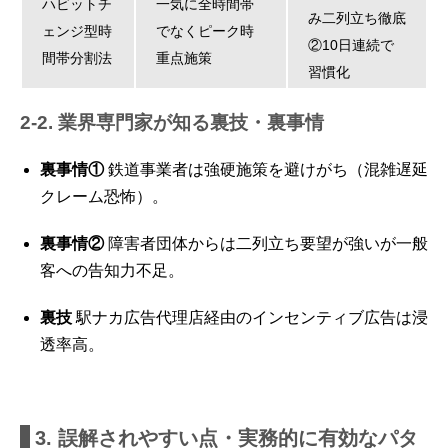
ハビットチ
一気に全時間帯
み二列立ち徹底
ェンジ型時
でなくピーク時
②10日連続で
間帯分割法
重点施策
習慣化
2-2. 業界専門家が知る裏技・裏事情
裏事情①
鉄道事業者は強硬施策を避けがち（混雑遅延
クレーム恐怖）。
裏事情②
障害者団体からは二列立ち要望が強いが一般
客への告知力不足。
裏技
駅ナカ広告代理店経由のインセンティブ広告は浸
透率高。
3. 誤解されやすい点・実務的に有効なパタ