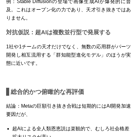
例：Stable Diffusionの登場で画像生成AIが爆発的に普
及。これはオープン化の力であり、天才引き抜きではあ
りません。
対抗仮説：超AIは複数並行型で発展する
1社や1チームの天才だけでなく、無数の応用群がパーツ
開発し相互流用する「群知能型進化モデル」のほうが実
態に近いです。
総合的かつ俯瞰的な再評価
結論：Metaの巨額引き抜き合戦は短期的にはAI開発加速
要因だが、
超AIによる全人類恩恵説は楽観的で、むしろ社会格差
拡大リスクが高い