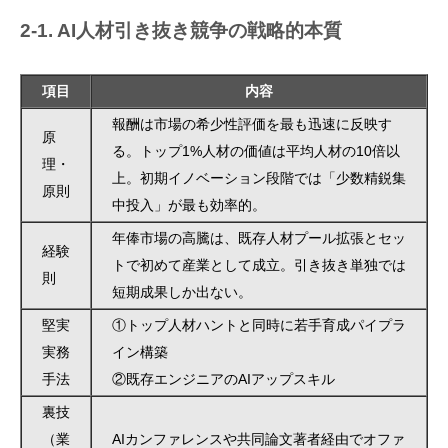
2-1. AI人材引き抜き競争の戦略的本質
項目
内容
報酬は市場の希少性評価を最も迅速に反映す
原
る。トップ1%人材の価値は平均人材の10倍以
理・
上。初期イノベーション段階では「少数精鋭集
原則
中投入」が最も効率的。
年俸市場の高騰は、既存人材プール拡張とセッ
経験
トで初めて産業として成立。引き抜き単独では
則
短期成果しか出ない。
堅実
①トップ人材ハントと同時に若手育成パイプラ
実務
イン構築
手法
②既存エンジニアのAIアップスキル
裏技
（業
AIカンファレンスや共同論文著者経由でオファ