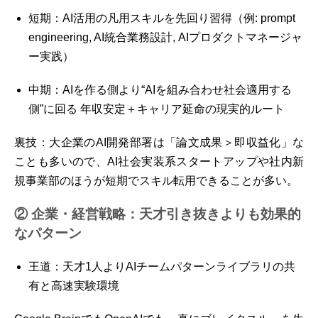
短期：AI活用の凡用スキルを先回り習得（例: prompt
engineering, AI統合業務設計, AIプロダクトマネージャ
ー実践）
中期：AIを作る側より“AIを組み合わせ社会適用する
側”に回る 年収安定＋キャリア延命の現実的ルート
裏技：大企業のAI開発部署は「論文成果＞即収益化」な
ことも多いので、AI社会実装系スタートアップや社内新
規事業部のほうが短期でスキル転用できることが多い。
② 企業・経営戦略：天才引き抜きよりも効果的
なパターン
王道：天才1人よりAIチームパターンライブラリの共
有と高速実験環境