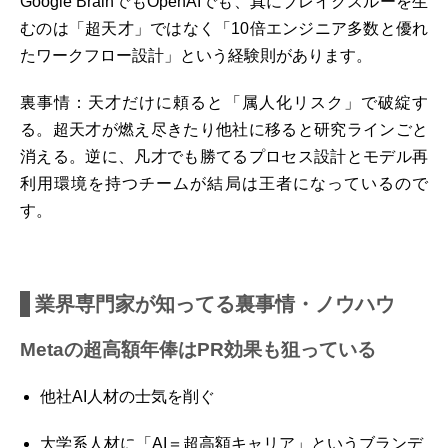
Google BrainでもOpenAIでも、真にブレイクスルーを生
むのは「超天才」ではなく「10倍エンジニア多数と優れ
たワークフロー設計」という経験則があります。
裏事情：天才だけに頼ると「属人化リスク」で破綻す
る。超天才が燃え尽きたり他社に移ると研究ラインごと
消える。逆に、凡才でも勝てるプロセス設計とモデル再
利用環境を持つチームが結局は王者になっているので
す。
業界専門家が知ってる裏事情・ノウハウ
Metaの超高額年俸はPR効果も狙っている
他社AI人材の士気を削ぐ
大学系人材に「AI＝超高額キャリア」というブランデ