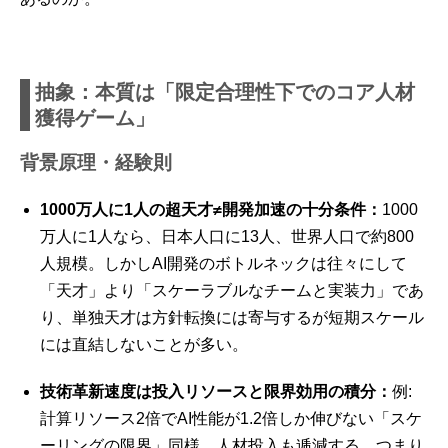
抽象：本質は「限定合理性下でのコア人材
獲得ゲーム」
背景原理・経験則
1000万人に1人の超天才≠開発加速の十分条件：
1000
万人に1人なら、日本人口に13人、世界人口で約800
人規模。しかしAI開発のボトルネックは往々にして
「天才」より「スケーラブルなチームと実装力」であ
り、単独天才は方針転換には寄与するが短期スケール
には直結しないことが多い。
技術革新速度は投入リソースと限界効用の積分：
例:
計算リソース2倍でAI性能が1.2倍しか伸びない「スケ
ーリングの限界」同様、人材投入も逓減する。つまり