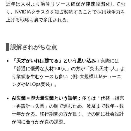
近年は人材より演算リソース確保が律速段階化してお
り、NVIDIAクラスタを独占契約することで採用競争力を
上げる戦略も裏で多用される。
誤解されがちな点
「天才がいれば勝てる」という思い込み：
実際には
「普通に優秀な人材100人」の方が「突出天才1人」よ
り業績を生むケースも多い（例: 大規模LLMチューニ
ングやMLOps実装）。
AI失業＝即大量失業という誤解：
多くは「代替→補完
→再設計→失業」の順で進むため、波及まで数年～数
十年かかる。移行期間の方が長く、その間に社会設計
が間に合うかが真の課題。