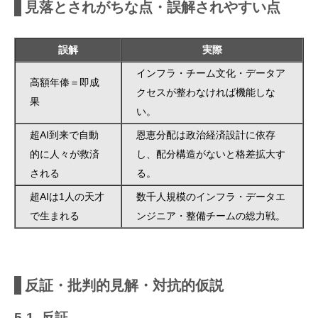
見落とされがちな点・誤解されやすい点
誤解
実際
インフラ・チーム文化・データア
高額年俸＝即成
クセスが整わなければ機能しな
果
い。
超AI到来で自動
恩恵分配は政治経済設計に依存
的に人々が救済
し、配分構造がないと格差拡大す
される
る。
超AIは1人の天才
数千人規模のインフラ・データエ
で生まれる
ンジニア・整備チームの総力戦。
反証・批判的見解・対抗的仮説
5-1. 反証