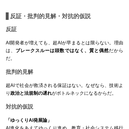
反証・批判的見解・対抗的仮説
反証
AI開発者が増えても、超AIが早まるとは限らない。理由
は、
ブレークスルーは頭数ではなく、質と偶然
だから
だ。
批判的見解
超AIで社会が救済される保証はない。なぜなら、技術よ
り
政治と法規制の遅れ
がボトルネックになるからだ。
対抗的仮説
「ゆっくりAI発展論」
AI進化をあえてゆっくり進め、教育・社会システム移行