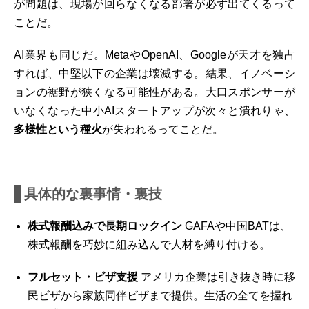
が問題は、現場が回らなくなる部署が必ず出てくるって
ことだ。
AI業界も同じだ。MetaやOpenAI、Googleが天才を独占
すれば、中堅以下の企業は壊滅する。結果、イノベーシ
ョンの裾野が狭くなる可能性がある。大口スポンサーが
いなくなった中小AIスタートアップが次々と潰れりゃ、
多様性という種火
が失われるってことだ。
具体的な裏事情・裏技
株式報酬込みで長期ロックイン
GAFAや中国BATは、
株式報酬を巧妙に組み込んで人材を縛り付ける。
フルセット・ビザ支援
アメリカ企業は引き抜き時に移
民ビザから家族同伴ビザまで提供。生活の全てを握れ