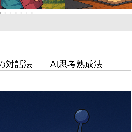
●
●
●
●
●
●
●
の対話法――AI思考熟成法