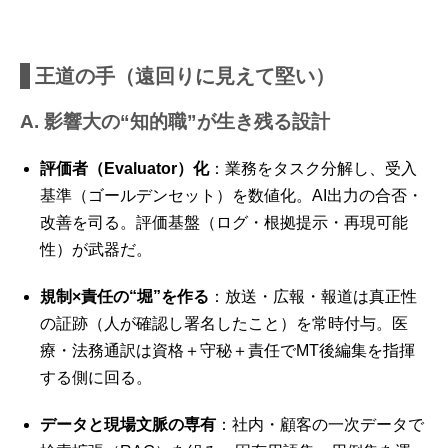
王道の手（遠回りに見えて堅い）
A. 影響大の“知的職”が生き残る設計
評価者（Evaluator）化
：業務をタスク分解し、受入
基準（ゴールデンセット）を数値化。AI出力の合否・
改善を司る。評価基盤（ログ・根拠提示・再現可能
性）が武器だ。
規制×責任の“堀”を作る
：放送・広報・報道は真正性
の証跡（人が確認し署名したこと）を常時付与。医
療・法務通訳は資格＋守秘＋責任でMT後編集を指揮
する側に回る。
データと現場文脈の専有
：社内・顧客の一次データで