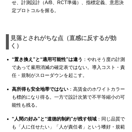
せ、計測設計（A/B、RCT準備）、指標定義、意思決
定プロトコルを握る。
見落とされがちな点（直感に反するが効
く）
“置き換え”と“適用可能性”は違う
：やれそう度の計測
であって雇用消滅の確定表ではない。導入コスト・責
任・規制がスローダウンを起こす。
高所得も安全地帯ではない
：高賃金のホワイトカラー
も標的になり得る。一方で設計次第で不平等縮小の可
能性も残る。
“人間の好み”と“道徳的制約”が残す領域
：同じ品質で
も「人に任せたい」「人が責任者」という嗜好・規範