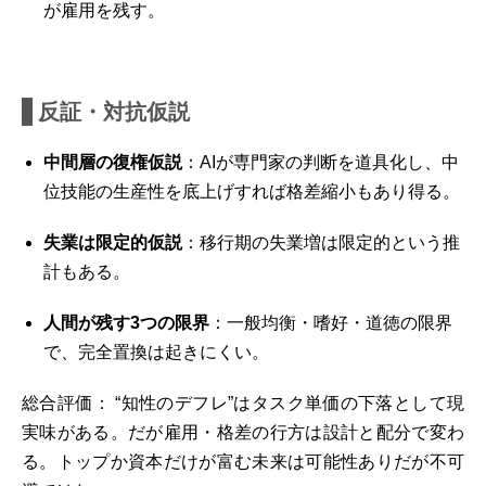
が雇用を残す。
反証・対抗仮説
中間層の復権仮説
：AIが専門家の判断を道具化し、中
位技能の生産性を底上げすれば格差縮小もあり得る。
失業は限定的仮説
：移行期の失業増は限定的という推
計もある。
人間が残す3つの限界
：一般均衡・嗜好・道徳の限界
で、完全置換は起きにくい。
総合評価： “知性のデフレ”はタスク単価の下落として現
実味がある。だが雇用・格差の行方は設計と配分で変わ
る。トップか資本だけが富む未来は可能性ありだが不可