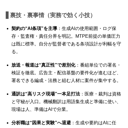
裏技・裏事情（実務で効く小技）
契約の“AI条項”を主導
：生成AIの使用範囲・ログ保
存・監査権・責任分界を明記。MTPE前提の単価圧力
は既に標準。自分が監督者である条項設計が利幅を守
る。
放送・報道は“真正性”で差別化
：番組単位での署名・
検証を徹底。広告主・配信基盤の要件化が進むほど、
署名できる編成・法務と組む人材に案件が集中する。
通訳は“高リスク現場”一本足打法
：医療・裁判は資格
と守秘が入口。機械翻訳は用語集生成と準備に使い、
現場は人、準備はAIで分業。
分析職は“因果と実験”へ退避
：生成や要約はAIに任