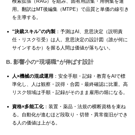
検索拡張（RAG）を組み、固有用語集・用例集を運
用。翻訳はMT後編集（MTPE）で品質と単価の線引き
を主導する。
“決裁スキル”の内製
：予測はAI、意思決定（説明責
任・リスク引受）は人。意思決定の設計図（誰が何に
サインするか）を握る人間は価値が落ちない。
B. 影響小の“現場職”が伸ばす設計
人×機械の混成運用
：安全手順・記録・教育をAIで標
準化し、人は観察・説得・合図・最終確認に比重。高
リスク領域は手順・記録がそのまま雇用の堀になる。
資格×多能工化
：装置・薬品・法規の横断資格を束ね
る。自動化が進むほど段取り・切替・異常復旧ができ
る人の価値は上がる。