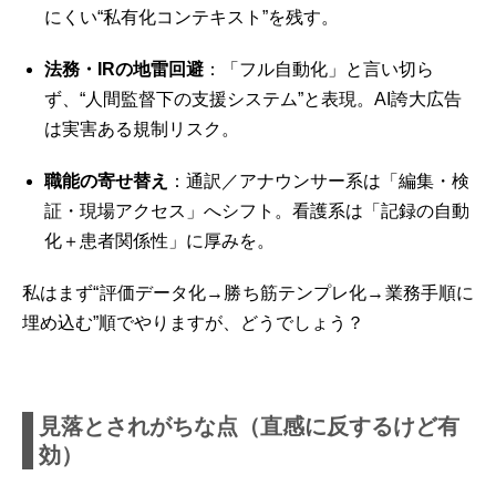
にくい“私有化コンテキスト”を残す。
法務・IRの地雷回避
：「フル自動化」と言い切ら
ず、“人間監督下の支援システム”と表現。AI誇大広告
は実害ある規制リスク。
職能の寄せ替え
：通訳／アナウンサー系は「編集・検
証・現場アクセス」へシフト。看護系は「記録の自動
化＋患者関係性」に厚みを。
私はまず“評価データ化→勝ち筋テンプレ化→業務手順に
埋め込む”順でやりますが、どうでしょう？
見落とされがちな点（直感に反するけど有
効）