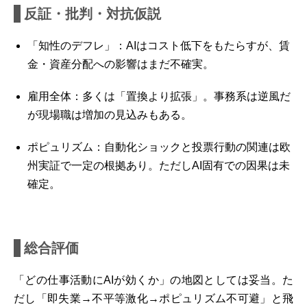
反証・批判・対抗仮説
「知性のデフレ」：AIはコスト低下をもたらすが、賃
金・資産分配への影響はまだ不確実。
雇用全体：多くは「置換より拡張」。事務系は逆風だ
が現場職は増加の見込みもある。
ポピュリズム：自動化ショックと投票行動の関連は欧
州実証で一定の根拠あり。ただしAI固有での因果は未
確定。
総合評価
「どの仕事活動にAIが効くか」の地図としては妥当。た
だし「即失業→不平等激化→ポピュリズム不可避」と飛