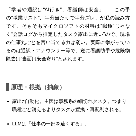
「学者や通訳は“AI行き”、看護師は安全」――この手
の“職業リスト”、半分当たりで半分ズレ、が私の読み方
です。そもそもマイクロソフトの材料は“職種”じゃな
く“会話ログから推定したタスク露出に近い”ので、現場
の仕事丸ごとを言い当てる力は弱い。実際に挙がってい
るのは通訳・アナウンサー等で、逆に看護助手や危険物
除去は“当面は安全寄り”とされます。
原理・根拠（抽象）
露出≠自動化。主因は事務系の細切れタスク。つまり
職種ごと消えるよりタスクが置換・再配列される。
LLMは「仕事の一部を速くする」。