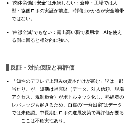
“肉体労働は安全”は永続しない：倉庫・工場では人
型・協働ロボの実証が前進。時間はかかるが安全地帯
ではない。
“白襟全滅”でもない：露出高い職で雇用増→AIを使え
る側に回ると相対的に強い。
反証・対抗仮説と再評価
「知性のデフレで上澄みor資本だけが富む」説は一部
当たり。が、短期は補完財（データ、対人信頼、現場
アクセス、規制適合）がボトルネック化し、熟練者の
レバレッジも起きるため、白襟の“一斉困窮”はデータ
では未確認。中長期はロボの進展次第で再評価が要る
――ここは不確実性あり。